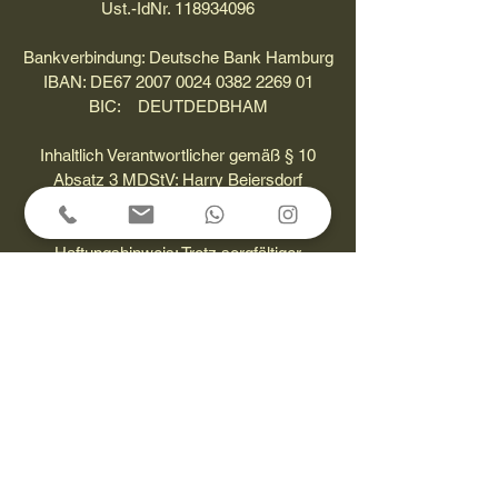
Ust.-IdNr. 118934096
Bankverbindung: Deutsche Bank Hamburg
IBAN: DE67 2007 0024 0382 2269 01
BIC: DEUTDEDBHAM
Inhaltlich Verantwortlicher gemäß § 10
Absatz 3 MDStV: Harry Beiersdorf
(Anschrift wie oben)
Haftungshinweis: Trotz sorgfältiger
inhaltlicher Kontrolle übernehmen wir keine
Haftung für die Inhalte externer Links. Für
den Inhalt der verlinkten Seiten sind
ausschließlich deren Betreiber
verantwortlich.